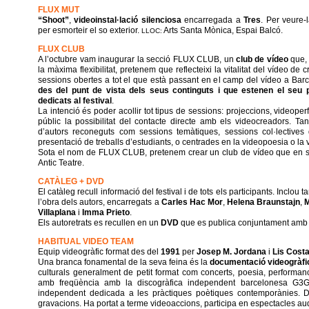
FLUX MUT
“Shoot”
,
videoinstal·lació silenciosa
encarregada a
Tres
. Per veure-
per esmorteir el so exterior.
Arts Santa Mònica, Espai Balcó.
LLOC:
FLUX CLUB
A l’octubre vam inaugurar la secció FLUX CLUB, un
club de vídeo
que,
la màxima flexibilitat, pretenem que reflecteixi la vitalitat del vídeo de 
sessions obertes a tot el que està passant en el camp del vídeo a Bar
des del punt de vista dels seus continguts i que estenen el seu 
dedicats al festival
.
La intenció és poder acollir tot tipus de sessions: projeccions, videoper
públic la possibilitat del contacte directe amb els videocreadors. T
d’autors reconeguts com sessions temàtiques, sessions col·lectives
presentació de treballs d’estudiants, o centrades en la videopoesia o la 
Sota el nom de FLUX CLUB, pretenem crear un club de vídeo que en 
Antic Teatre.
CATÀLEG + DVD
El catàleg recull informació del festival i de tots els participants. Inclo
l’obra dels autors, encarregats a
Carles Hac Mor
,
Helena Braunstajn
,
Villaplana
i
Imma Prieto
.
Els autoretrats es recullen en un
DVD
que es publica conjuntament amb
HABITUAL VIDEO TEAM
Equip videogràfic format des del
1991
per
Josep M. Jordana
i
Lis Cost
Una branca fonamental de la seva feina és la
documentació videogràfi
culturals generalment de petit format com concerts, poesia, performanc
amb freqüència amb la discogràfica independent barcelonesa G3G 
independent dedicada a les pràctiques poètiques contemporànies. 
gravacions. Ha portat a terme videoaccions, participa en espectacles audi