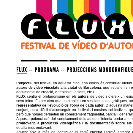
L’objectiu
del festival en aquesta cinquena edició és continuar oferin
autors de vídeo vinculats a la ciutat de Barcelona
, que treballen en 
documental de creació, videoinstal·lacions, etc.).
FLUX
centra el protagonisme en els
autors
de vídeo i ofereix un esp
seva feina. És per això que es planteja en sessions monogràfiques, am
representativa de l’evolució de l’obra de cada autor
. D’aquesta maner
conjunt, cosa difícil d’aconseguir en festivals i mostres col·lectives, 
però que només permeten un coneixement fragmentat, parcial i generalme
Aquesta potenciació del coneixement dels autors s’intenta portar a ter
promovent la producció videogràfica i la documentació sobre els
detalla més endavant.
Aquest any, a més de continuar el camí encetat l’edició anterior