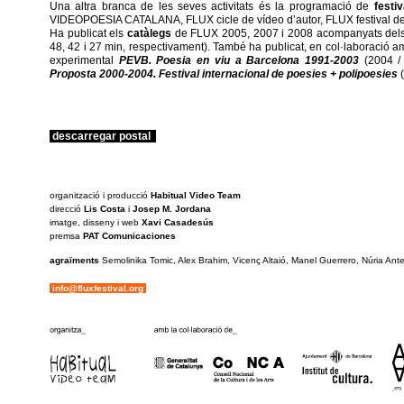
Una altra branca de les seves activitats és la programació de
festiv
VIDEOPOESIA CATALANA, FLUX cicle de vídeo d’autor, FLUX festival de v
Ha publicat els
catàlegs
de FLUX 2005, 2007 i 2008 acompanyats del
48, 42 i 27 min, respectivament). També ha publicat, en col·laboració am
experimental
PEVB. Poesia en viu a Barcelona 1991-2003
(2004 / 
Proposta 2000-2004. Festival internacional de poesies + polipoesies
(
.
descarregar postal
.
_
organització i producció
Habitual Video Team
direcció
Lis Costa
i
Josep M. Jordana
imatge, disseny i web
Xavi Casadesús
premsa
PAT Comunicaciones
agraïments
Semolinika Tomic, Alex Brahim, Vicenç Altaió, Manel Guerrero, Núria Ant
.
info@fluxfestival.org
.