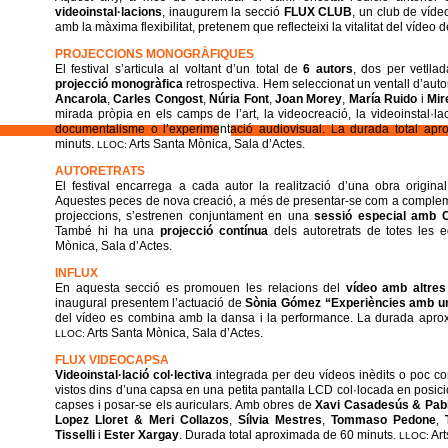
videoinstal·lacions
, inaugurem la secció
FLUX CLUB
, un club de víde
amb la màxima flexibilitat, pretenem que reflecteixi la vitalitat del vídeo d
PROJECCIONS MONOGRÀFIQUES
El festival s’articula al voltant d’un total de
6 autors
, dos per vetlla
projecció monogràfica
retrospectiva. Hem seleccionat un ventall d’auto
Ancarola
,
Carles Congost
,
Núria Font
,
Joan Morey
,
María Ruido
i
Mir
mirada pròpia en els camps de l’art, la videocreació, la videoinstal·la
documentalisme o l’experimentació audiovisual. La durada total ap
minuts.
Arts Santa Mònica, Sala d’Actes.
LLOC:
AUTORETRATS
El festival encarrega a cada autor la realització d’una obra origi
Aquestes peces de nova creació, a més de presentar-se com a compleme
projeccions, s’estrenen conjuntament en una
sessió especial amb 
També hi ha una
projecció contínua
dels autoretrats de totes les e
Mònica, Sala d’Actes.
INFLUX
En aquesta secció es promouen les relacions del
vídeo amb altres 
inaugural presentem l’actuació de
Sònia Gómez “Experiències amb u
del vídeo es combina amb la dansa i la performance. La durada aprox
Arts Santa Mònica, Sala d’Actes.
LLOC:
FLUX VIDEOCAPSA
Videoinstal·lació col·lectiva
integrada per deu vídeos inèdits o poc c
vistos dins d’una capsa en una petita pantalla LCD col·locada en posició h
capses i posar-se els auriculars. Amb obres de
Xavi Casadesús & Pab
Lopez Lloret & Meri Collazos
,
Sílvia Mestres
,
Tommaso Pedone
,
Tisselli
i
Ester Xargay
. Durada total aproximada de 60 minuts.
Art
LLOC: