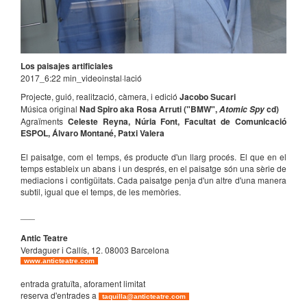
Los paisajes artificiales
2017_6:22 min_videoinstal·lació
Projecte, guió, realització, càmera, i edició
Jacobo Sucari
Música original
Nad Spiro aka Rosa Arruti ("BMW",
cd)
Atomic Spy
Agraïments
Celeste Reyna, Núria Font, Facultat de Comunicació
ESPOL, Álvaro Montané, Patxi Valera
El paisatge, com el temps, és producte d'un llarg procés. El que en el
temps estableix un abans i un després, en el paisatge són una sèrie de
mediacions i contigüitats. Cada paisatge penja d'un altre d'una manera
subtil, igual que el temps, de les memòries.
___
Antic Teatre
Verdaguer i Callís, 12. 08003 Barcelona
www.anticteatre.com
entrada gratuïta, aforament limitat
reserva d'entrades a
taquilla@anticteatre.com