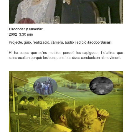
Esconder y enseñar
2002_3:30 min
Projecte, guió, realització, càmera, àudio i edició
Jacobo Sucari
Hi ha coses que se'ns mostren perquè les sapiguem, i d’altres que
se'ns oculten perquè les busquem. Les dues condueixen al moviment.