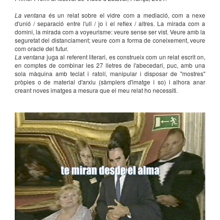
La ventana
és un relat sobre el vidre com a mediació, com a nexe
d'unió / separació entre l'ull / jo i el reflex / altres. La mirada com a
domini, la mirada com a voyeurisme: veure sense ser vist. Veure amb la
seguretat del distanciament; veure com a forma de coneixement, veure
com oracle del futur.
La ventana
juga al referent literari, es construeix com un relat escrit on,
en comptes de combinar les 27 lletres de l'abecedari, puc, amb una
sola màquina amb teclat i ratolí, manipular i disposar de "mostres"
pròpies o de material d'arxiu (sàmplers d'imatge i so) i alhora anar
creant noves imatges a mesura que el meu relat ho necessiti.