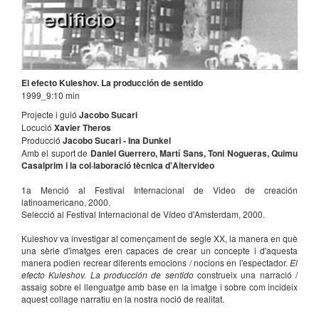
El efecto Kuleshov. La producción de sentido
1999_9:10 min
Projecte i guió
Jacobo Sucari
Locució
Xavier Theros
Producció
Jacobo Sucari - Ina Dunkel
Amb el suport de
Daniel Guerrero, Martí Sans, Toni Nogueras, Quimu
Casalprim i la col·laboració tècnica d'Altervideo
1a Menció al Festival Internacional de Video de creación
latinoamericano, 2000.
Selecció al Festival Internacional de Vídeo d'Amsterdam, 2000.
Kuleshov va investigar al començament de segle XX, la manera en què
una sèrie d'imatges eren capaces de crear un concepte i d'aquesta
manera podien recrear diferents emocions / nocions en l'espectador.
El
efecto Kuleshov. La producción de sentido
construeix una narració /
assaig sobre el llenguatge amb base en la imatge i sobre com incideix
aquest collage narratiu en la nostra noció de realitat.