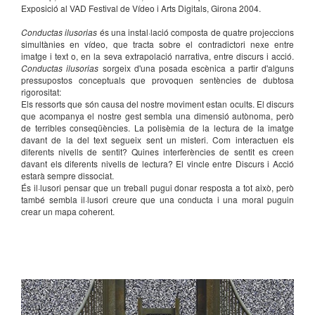
Exposició al VAD Festival de Vídeo i Arts Digitals, Girona 2004.
Conductas ilusorias
és una instal·lació composta de quatre projeccions
simultànies en vídeo, que tracta sobre el contradictori nexe entre
imatge i text o, en la seva extrapolació narrativa, entre discurs i acció.
Conductas ilusorias
sorgeix d'una posada escènica a partir d'alguns
pressupostos conceptuals que provoquen sentències de dubtosa
rigorositat:
Els ressorts que són causa del nostre moviment estan ocults. El discurs
que acompanya el nostre gest sembla una dimensió autònoma, però
de terribles conseqüències. La polisèmia de la lectura de la imatge
davant de la del text segueix sent un misteri. Com interactuen els
diferents nivells de sentit? Quines interferències de sentit es creen
davant els diferents nivells de lectura? El vincle entre Discurs i Acció
estarà sempre dissociat.
És il·lusori pensar que un treball pugui donar resposta a tot això, però
també sembla il·lusori creure que una conducta i una moral puguin
crear un mapa coherent.