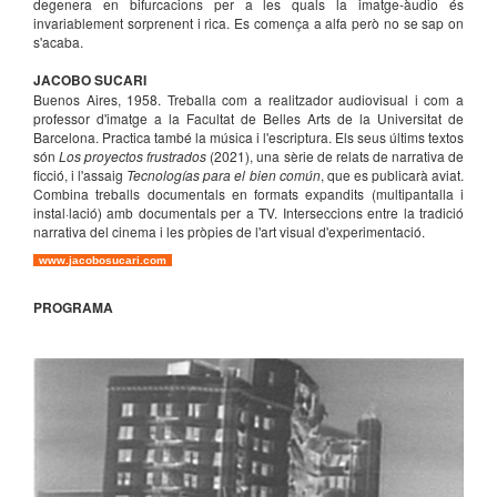
degenera en bifurcacions per a les quals la imatge-àudio és
invariablement sorprenent i rica. Es comença a alfa però no se sap on
s'acaba.
JACOBO SUCARI
Buenos Aires, 1958. Treballa com a realitzador audiovisual i com a
professor d'imatge a la Facultat de Belles Arts de la Universitat de
Barcelona. Practica també la música i l'escriptura. Els seus últims textos
són
Los proyectos frustrados
(2021), una sèrie de relats de narrativa de
ficció, i l'assaig
Tecnologías para el bien común
, que es publicarà aviat.
Combina treballs documentals en formats expandits (multipantalla i
instal·lació) amb documentals per a TV. Interseccions entre la tradició
narrativa del cinema i les pròpies de l'art visual d'experimentació.
www.jacobosucari.com
PROGRAMA